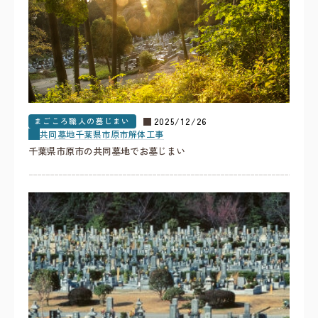
まごころ職人の墓じまい
2025/12/26
共同墓地
千葉県
市原市
解体工事
千葉県市原市の共同墓地でお墓じまい