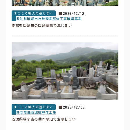
まごころ職人の墓じまい
2025/12/12
愛知県
岡崎市
市営霊園
解体工事
岡﨑墓園
愛知県岡崎市の岡崎墓園で墓じまい
まごころ職人の墓じまい
2025/12/05
共同墓地
茨城県
解体工事
茨城県笠間市の共同墓地でお墓じまい