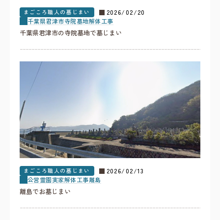
まごころ職人の墓じまい
2026/02/20
千葉県
君津市
寺院墓地
解体工事
千葉県君津市の寺院墓地で墓じまい
まごころ職人の墓じまい
2026/02/13
公営霊園
実家
解体工事
離島
離島でお墓じまい