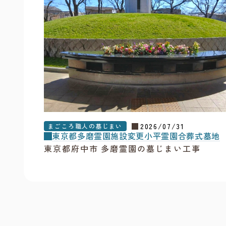
2026/07/31
まごころ職人の墓じまい
東京都
多磨霊園
施設変更
小平霊園合葬式墓地
東京都府中市 多磨霊園の墓じまい工事