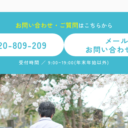
お
問
い
合
わ
せ
・
ご
質
問
は
こちらから
メー
20-809-209
お問い合わ
受付時間 ／ 9:00~19:00(年末年始以外)