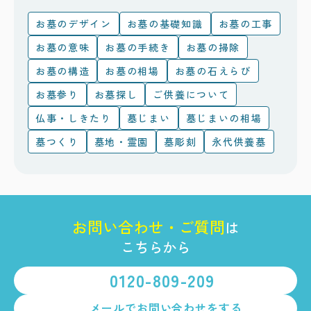
お墓のデザイン
お墓の基礎知識
お墓の工事
お墓の意味
お墓の手続き
お墓の掃除
お墓の構造
お墓の相場
お墓の石えらび
お墓参り
お墓探し
ご供養について
仏事・しきたり
墓じまい
墓じまいの相場
墓つくり
墓地・霊園
墓彫刻
永代供養墓
お
問
い
合
わ
せ
・
ご
質
問
は
こちらから
0120-809-209
メールで
お問い合わせをする