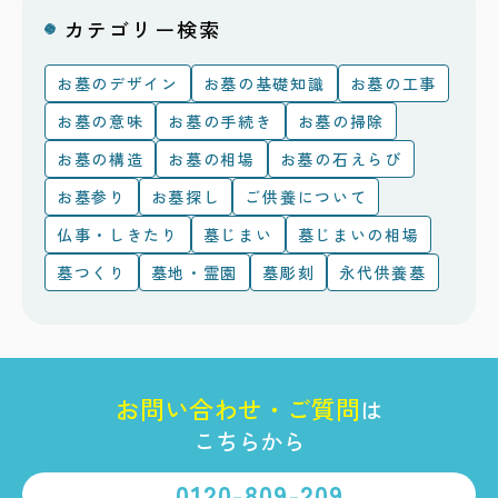
カテゴリー検索
お墓のデザイン
お墓の基礎知識
お墓の工事
お墓の意味
お墓の手続き
お墓の掃除
お墓の構造
お墓の相場
お墓の石えらび
お墓参り
お墓探し
ご供養について
仏事・しきたり
墓じまい
墓じまいの相場
墓つくり
墓地・霊園
墓彫刻
永代供養墓
お
問
い
合
わ
せ
・
ご
質
問
は
こちらから
0120-809-209