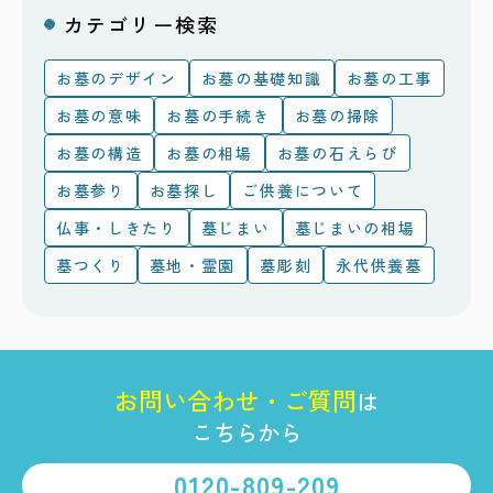
カテゴリー検索
お墓のデザイン
お墓の基礎知識
お墓の工事
お墓の意味
お墓の手続き
お墓の掃除
お墓の構造
お墓の相場
お墓の石えらび
お墓参り
お墓探し
ご供養について
仏事・しきたり
墓じまい
墓じまいの相場
墓つくり
墓地・霊園
墓彫刻
永代供養墓
お
問
い
合
わ
せ
・
ご
質
問
は
こちらから
0120-809-209