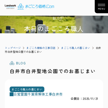
MENU
BLOG
本⽇のまごころ職⼈
トップページ
まごころ価格の工事日誌
まごころ職人の墓じまい
白井
市白井聖地公園でのお墓じまい
BLOG
白井市白井聖地公園でのお墓じまい
まごころ職人の墓じまい
公営霊園
千葉県
解体工事
白井市
公開日：2025/11/21