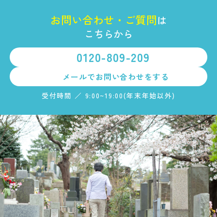
お
問
い
合
わ
せ
・
ご
質
問
は
こちらから
0120-809-209
メールで
お問い合わせをする
受付時間 ／ 9:00~19:00(年末年始以外)