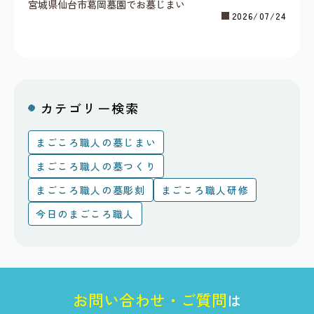
宮城県仙台市葛岡墓園でお墓じまい
2026/07/24
カテゴリー検索
まごころ職人の墓じまい
まごころ職人の墓つくり
まごころ職人の墓彫刻
まごころ職人研修
今日のまごころ職人
お
問
い
合
わ
せ
・
ご
質
問
は