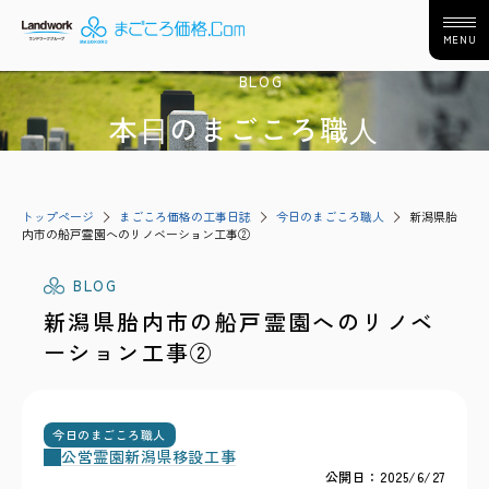
MENU
BLOG
本⽇のまごころ職⼈
トップページ
まごころ価格の工事日誌
今日のまごころ職人
新潟県胎
内市の船戸霊園へのリノベーション工事②
BLOG
新潟県胎内市の船戸霊園へのリノベ
ーション工事②
今日のまごころ職人
公営霊園
新潟県
移設工事
公開日：2025/6/27