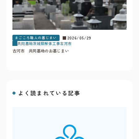
まごころ職人の墓じまい
2026/05/29
共同墓地
茨城県
解体工事
古河市
古河市 共同墓地のお墓じまい
よく読まれている記事