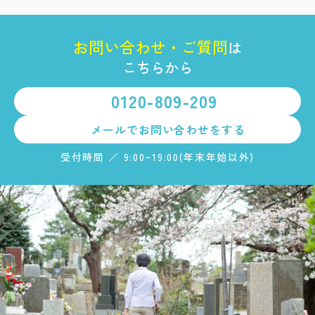
お
問
い
合
わ
せ
・
ご
質
問
は
こちらから
0120-809-209
メールで
お問い合わせをする
受付時間 ／ 9:00~19:00(年末年始以外)