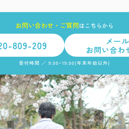
お
問
い
合
わ
せ
・
ご
質
問
は
こちらから
メー
20-809-209
お問い合わ
受付時間 ／ 9:00~19:00(年末年始以外)