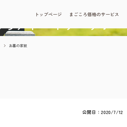
BLOG
まごころ価格.com
トップページ
まごころ価格のサービス
ころアドバイザー
サポー
と
お墓の家紋
公開日：2020/7/12