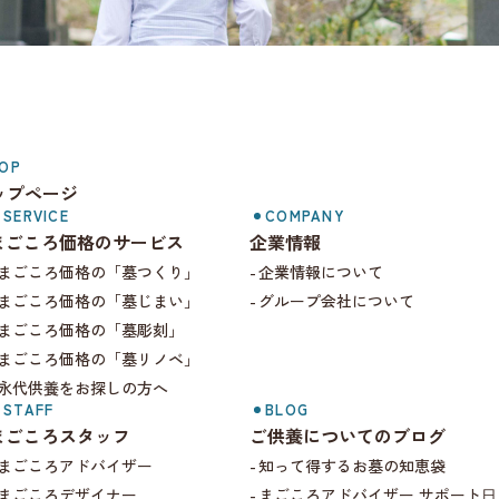
まごころ価格.com
OP
ップページ
SERVICE
COMPANY
まごころ価格のサービス
企業情報
まごころ価格の「墓つくり」
企業情報について
まごころ価格の「墓じまい」
グループ会社について
まごころ価格の「墓彫刻」
まごころ価格の「墓リノベ」
永代供養をお探しの方へ
STAFF
BLOG
まごころスタッフ
ご供養についてのブログ
まごころアドバイザー
知って得するお墓の知恵袋
まごころデザイナー
まごころアドバイザー サポート⽇