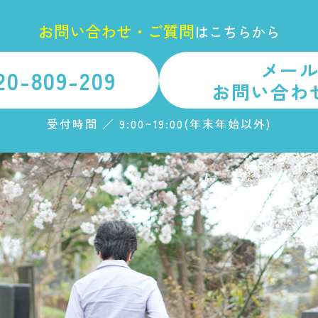
お
問
い
合
わ
せ
・
ご
質
問
は
こちらから
メー
20-809-209
お問い合わ
受付時間 ／ 9:00~19:00(年末年始以外)