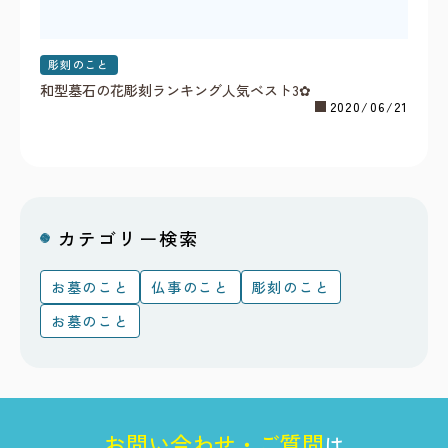
彫刻のこと
和型墓石の花彫刻ランキング人気ベスト3✿
2020/06/21
カテゴリー検索
お墓のこと
仏事のこと
彫刻のこと
お墓のこと
お
問
い
合
わ
せ
・
ご
質
問
は