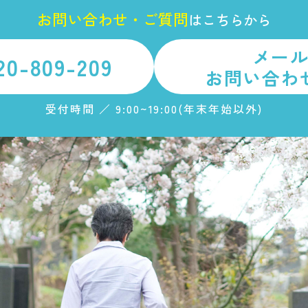
お
問
い
合
わ
せ
・
ご
質
問
は
こちらから
メー
20-809-209
お問い合わ
受付時間 ／ 9:00~19:00(年末年始以外)