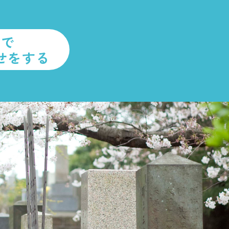
ルで
せをする