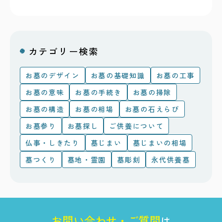
カテゴリー検索
お墓のデザイン
お墓の基礎知識
お墓の工事
お墓の意味
お墓の手続き
お墓の掃除
お墓の構造
お墓の相場
お墓の石えらび
お墓参り
お墓探し
ご供養について
仏事・しきたり
墓じまい
墓じまいの相場
墓つくり
墓地・霊園
墓彫刻
永代供養墓
お
問
い
合
わ
せ
・
ご
質
問
は