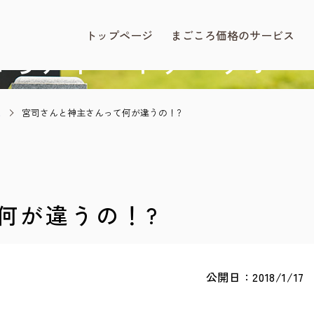
BLOG
まごころ価格.com
トップページ
まごころ価格のサービス
ころアドバイザー
サポー
と
宮司さんと神主さんって何が違うの！?
何が違うの！?
公開日：2018/1/17