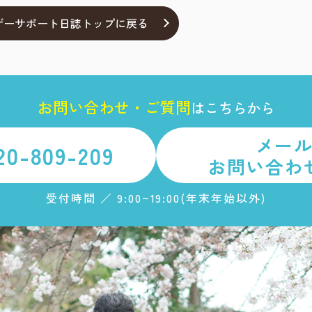
ザーサポート日誌トップに戻る
お
問
い
合
わ
せ
・
ご
質
問
は
こちらから
メー
20-809-209
お問い合わ
受付時間 ／ 9:00~19:00(年末年始以外)