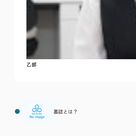
乙部
墓誌とは？