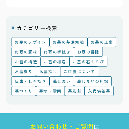
カテゴリー検索
お墓のデザイン
お墓の基礎知識
お墓の工事
お墓の意味
お墓の手続き
お墓の掃除
お墓の構造
お墓の相場
お墓の石えらび
お墓参り
お墓探し
ご供養について
仏事・しきたり
墓じまい
墓じまいの相場
墓つくり
墓地・霊園
墓彫刻
永代供養墓
お
問
い
合
わ
せ
・
ご
質
問
は