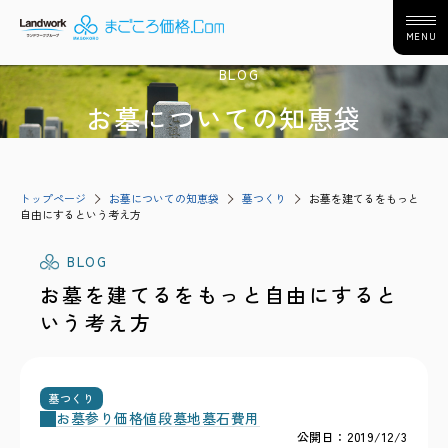
MENU
BLOG
お墓についての知恵袋
トップページ
お墓についての知恵袋
墓つくり
お墓を建てるをもっと
自由にするという考え方
BLOG
お墓を建てるをもっと自由にすると
いう考え方
墓つくり
お墓参り
価格
値段
墓地
墓石
費用
公開日：2019/12/3