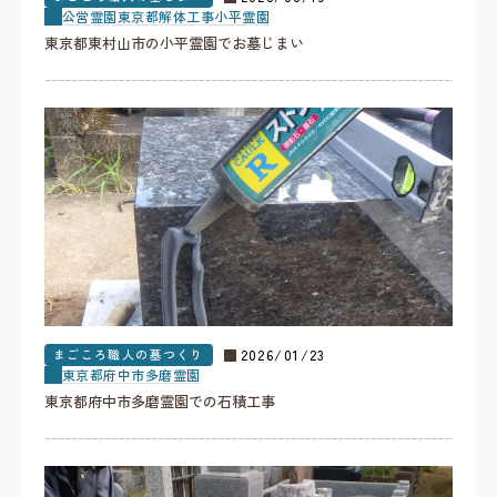
公営霊園
東京都
解体工事
小平霊園
東京都東村山市の小平霊園でお墓じまい
まごころ職人の墓つくり
2026/01/23
東京都
府中市
多磨霊園
東京都府中市多磨霊園での石積工事