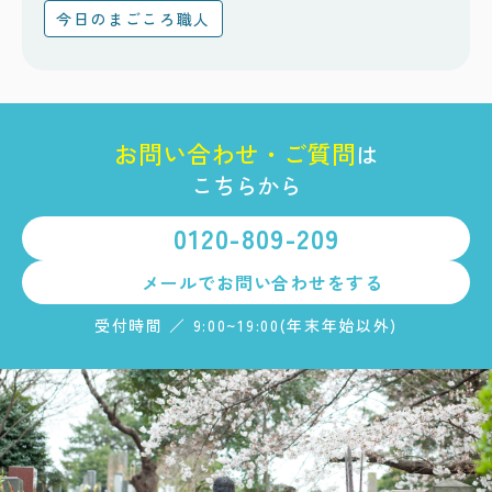
今日のまごころ職人
お
問
い
合
わ
せ
・
ご
質
問
は
こちらから
0120-809-209
メールで
お問い合わせをする
受付時間 ／ 9:00~19:00(年末年始以外)